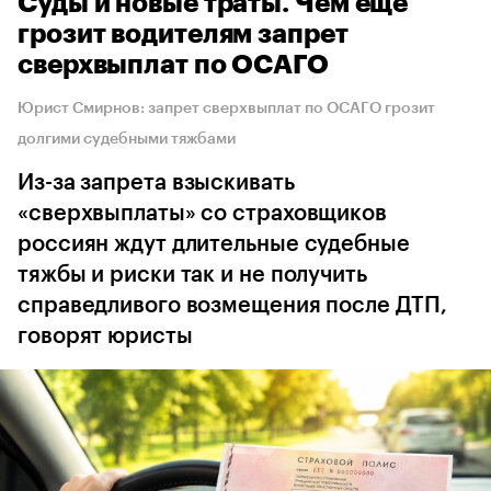
Суды и новые траты. Чем еще
грозит водителям запрет
сверхвыплат по ОСАГО
Юрист Смирнов: запрет сверхвыплат по ОСАГО грозит
долгими судебными тяжбами
Из-за запрета взыскивать
«сверхвыплаты» со страховщиков
россиян ждут длительные судебные
тяжбы и риски так и не получить
справедливого возмещения после ДТП,
говорят юристы