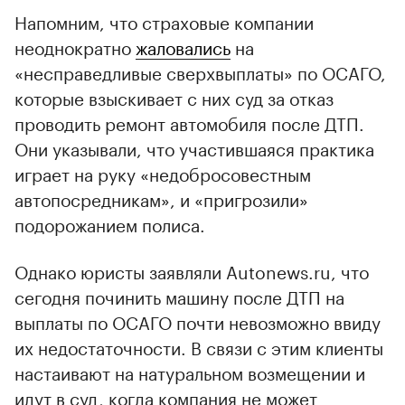
Напомним, что страховые компании
неоднократно
жаловались
на
«несправедливые сверхвыплаты» по ОСАГО,
которые взыскивает с них суд за отказ
проводить ремонт автомобиля после ДТП.
00:00
/
00:00
Они указывали, что участившаяся практика
играет на руку «недобросовестным
автопосредникам», и «пригрозили»
подорожанием полиса.
Однако юристы заявляли Autonews.ru, что
сегодня починить машину после ДТП на
выплаты по ОСАГО почти невозможно ввиду
их недостаточности. В связи с этим клиенты
настаивают на натуральном возмещении и
идут в суд, когда компания не может