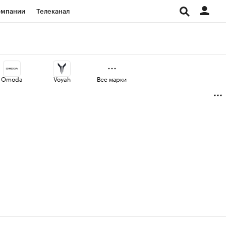
омпании
Телеканал
изионеры
дования
Omoda
Voyah
Все марки
Проверка контрагентов