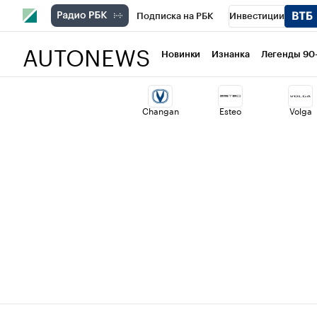
Подписка на РБК
Инвестиции
AUTONEWS
РБК Вино
Спорт
Школа управлени
Новинки
Изнанка
Легенды 90
Национальные проекты
Город
Ст
Changan
Esteo
Volga
Кредитные рейтинги
Франшизы
Политика
Экономика
Бизнес
Т