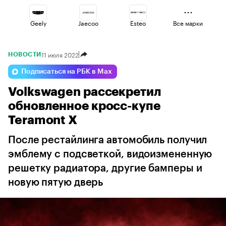
Geely
Jaecoo
Esteo
Все марки
11 июля 2022
НОВОСТИ
Omoda
Voyah
Lada
Подписаться на РБК в Max
Volkswagen рассекретил
Haval
Volga
Changan
обновленное кросс-купе
Teramont X
После рестайлинга автомобиль получил
эмблему с подсветкой, видоизмененную
решетку радиатора, другие бамперы и
новую пятую дверь