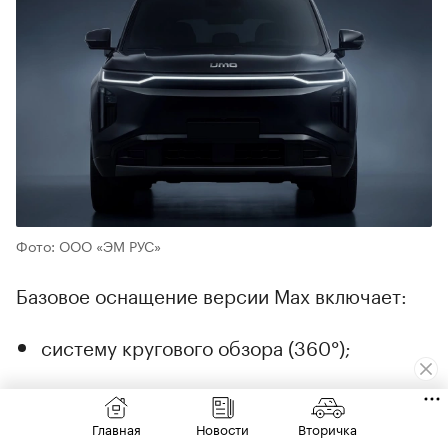
Фото: ООО «ЭМ РУС»
Базовое оснащение версии Max включает:
систему кругового обзора (360°);
комплекс электронных ассистентов
водителя;
Главная
Новости
Вторичка