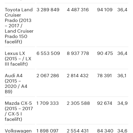
Toyota Land
3 289 849
4 487 316
94 109
36,4
Cruiser
Prado (2013
– 2017 /
Land Cruiser
Prado 150
facelift)
Lexus LX
6 553 509
8 937 778
90 475
36,4
(2015 – / LX
III facelift)
Audi A4
2 067 286
2 814 432
78 391
36,1
(2015 –
2020 / A4
B9)
Mazda CX-5
1 709 333
2 305 588
92 674
34,9
(2015 – 2017
/ CX-5 I
facelift)
Volkswagen
1 898 097
2 554 431
84 340
34,6