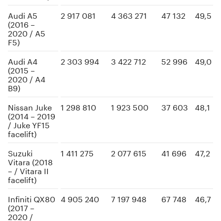
Audi A5
2 917 081
4 363 271
47 132
49,5
(2016 –
2020 / A5
F5)
Audi A4
2 303 994
3 422 712
52 996
49,0
(2015 –
2020 / A4
B9)
Nissan Juke
1 298 810
1 923 500
37 603
48,1
(2014 – 2019
/ Juke YF15
facelift)
Suzuki
1 411 275
2 077 615
41 696
47,2
Vitara (2018
– / Vitara II
facelift)
Infiniti QX80
4 905 240
7 197 948
67 748
46,7
(2017 –
2020 /