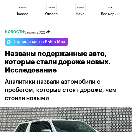
Jaecoo
Omoda
Haval
Все марки
3 июня 2022
НОВОСТИ
Voyah
Changan
Geely
Подписаться на РБК в Max
Названы подержанные авто,
Esteo
Lada
Volga
которые стали дороже новых.
Исследование
Аналитики назвали автомобили с
пробегом, которые стоят дороже, чем
стоили новыми