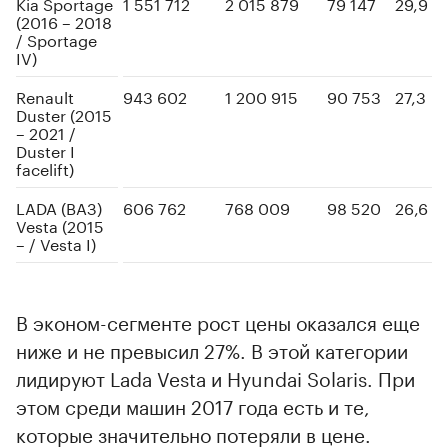
Kia Sportage
1 551 712
2 015 879
79 147
29,9
(2016 – 2018
/ Sportage
IV)
Renault
943 602
1 200 915
90 753
27,3
Duster (2015
– 2021 /
Duster I
facelift)
LADA (ВАЗ)
606 762
768 009
98 520
26,6
Vesta (2015
– / Vesta I)
В эконом-сегменте рост цены оказался еще
ниже и не превысил 27%. В этой категории
лидируют Lada Vesta и Hyundai Solaris. При
этом среди машин 2017 года есть и те,
которые значительно потеряли в цене.