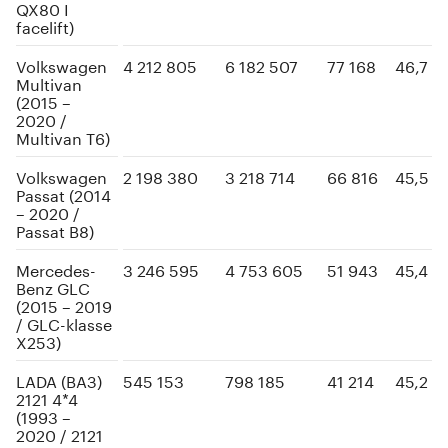
QX80 I
facelift)
Volkswagen
4 212 805
6 182 507
77 168
46,7
Multivan
(2015 –
2020 /
Multivan T6)
Volkswagen
2 198 380
3 218 714
66 816
45,5
Passat (2014
– 2020 /
Passat B8)
Mercedes-
3 246 595
4 753 605
51 943
45,4
Benz GLC
(2015 – 2019
/ GLC-klasse
X253)
LADA (ВАЗ)
545 153
798 185
41 214
45,2
2121 4*4
(1993 –
2020 / 2121