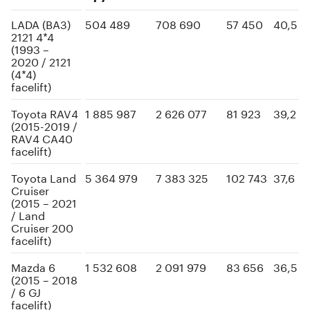
LADA (ВАЗ)
504 489
708 690
57 450
40,5
2121 4*4
(1993 –
2020 / 2121
(4*4)
facelift)
Toyota RAV4
1 885 987
2 626 077
81 923
39,2
(2015-2019 /
RAV4 CA40
facelift)
Toyota Land
5 364 979
7 383 325
102 743
37,6
Cruiser
(2015 – 2021
/ Land
Cruiser 200
facelift)
Mazda 6
1 532 608
2 091 979
83 656
36,5
(2015 – 2018
/ 6 GJ
facelift)