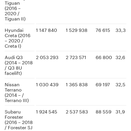
Tiguan
(2016 –
2020 /
Tiguan II)
Hyundai
1 147 840
1 529 938
76 615
33,3
Creta (2016
– 2020 /
Creta I)
Audi Q3
2 053 293
2 723 571
66 800
32,6
(2014 – 2018
/ Q3 8U
facelift)
Nissan
1 030 439
1 365 838
69 197
32,5
Terrano
(2014 – /
Terrano III)
Subaru
1 924 545
2 537 583
88 559
31,9
Forester
(2016 – 2018
/ Forester SJ