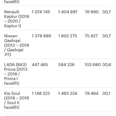
facelift)
Renault
1 074 745
1 404 897
76 890
30,7
Kaptur (2016
– 2020 /
Kaptur I)
Nissan
1 378 889
1 802 275
75 827
30,7
Qashqai
(2013 – 2019
/ Qashqai
J11)
LADA (ВАЗ)
447 465
584 326
102 680
30,6
Priora (2013
– 2018 /
Priora I
facelift)
Kia Soul
1 148 223
1 493 324
79 484
30,1
(2016 – 2019
/ Soul II
facelift)