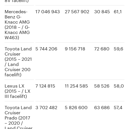
Mercedes-
17 046 943
27 567 902
30 845
61,1
Benz G-
Класс AMG
(2018 – / G-
Класс AMG
W463)
Toyota Land
5 744 206
9 156 718
72 680
59,6
Cruiser
(2015 – 2021
/ Land
Cruiser 200
facelift)
Lexus LX
7 124 815
11 254 585
58 526
58,0
(2015 – / LX
III facelift)
Toyota Land
3 702 482
5 826 600
63 686
57,4
Cruiser
Prado (2017
– 2020 /
Land Cruiser