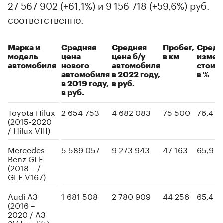
27 567 902 (+61,1%) и 9 156 718 (+59,6%) руб.
соответственно.
Марка и
Средняя
Средняя
Пробег,
Средн
модель
цена
цена б/у
в км
измен
автомобиля
нового
автомобиля
стоим
автомобиля
в 2022 году,
в %
в 2019 году,
в руб.
в руб.
Toyota Hilux
2 654 753
4 682 083
75 500
76,4
(2015-2020
/ Hilux VIII)
Mercedes-
5 589 057
9 273 943
47 163
65,9
Benz GLE
(2018 – /
GLE V167)
Audi A3
1 681 508
2 780 909
44 256
65,4
(2016 –
2020 / A3
8V facelift)