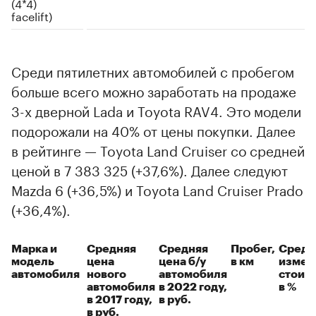
(4*4)
facelift)
Среди пятилетних автомобилей с пробегом
больше всего можно заработать на продаже
3-х дверной Lada и Toyota RAV4. Это модели
подорожали на 40% от цены покупки. Далее
в рейтинге — Toyota Land Cruiser со средней
ценой в 7 383 325 (+37,6%). Далее следуют
Mazda 6 (+36,5%) и Toyota Land Cruiser Prado
(+36,4%).
Марка и
Средняя
Средняя
Пробег,
Средн
модель
цена
цена б/у
в км
измен
автомобиля
нового
автомобиля
стоим
автомобиля
в 2022 году,
в %
в 2017 году,
в руб.
в руб.