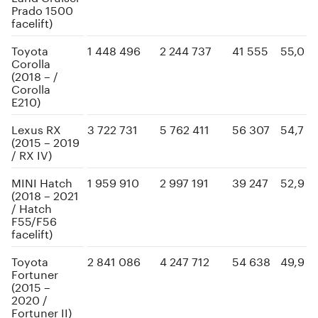
Prado 1500
facelift)
Toyota
1 448 496
2 244 737
41 555
55,0
Corolla
(2018 – /
Corolla
E210)
Lexus RX
3 722 731
5 762 411
56 307
54,7
(2015 – 2019
/ RX IV)
MINI Hatch
1 959 910
2 997 191
39 247
52,9
(2018 – 2021
/ Hatch
F55/F56
facelift)
Toyota
2 841 086
4 247 712
54 638
49,9
Fortuner
(2015 –
2020 /
Fortuner II)