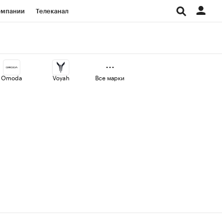
омпании
Телеканал
изионеры
дования
Omoda
Voyah
Все марки
Проверка контрагентов