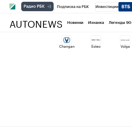
Подписка на РБК
Инвестиции
AUTONEWS
РБК Вино
Спорт
Школа управлени
Новинки
Изнанка
Легенды 90
Национальные проекты
Город
Ст
Changan
Esteo
Volga
Кредитные рейтинги
Франшизы
Политика
Экономика
Бизнес
Т