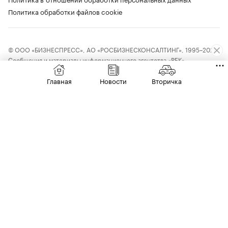
Политика обработки файлов cookie
© ООО «БИЗНЕСПРЕСС», АО «РОСБИЗНЕСКОНСАЛТИНГ», 1995–2026.
Сообщения и материалы информационного агентства «РБК»
(свидетельство о регистрации средства массовой информации выдано
Федеральной службой по надзору в сфере связи, информационных
Главная
Новости
Вторичка
технологий и массовых коммуникаций (Роскомнадзор) 09.12.2015
за номером ИА №ФС77-63848) и сетевого издания «РБК»
(свидетельство о регистрации средства массовой информации выдано
Федеральной службой по надзору в сфере связи, информационных
технологий и массовых коммуникаций (Роскомнадзор) 03.12.2021
за номером ЭЛ №ФС77-82385) сопровождаются пометкой «РБК».
18+
letters@rbc.ru
Владельцем сайта является информационное агентство «РБК».
Данные предоставлены:
Мосбиржа
,
Санкт-Петербургская биржа
.
Индексы облигаций предоставлены Cbonds.
Материалы с отметкой «Новости компаний» публикуются на правах
рекламы Чтобы отправить редакции сообщение, выделите часть текста
в статье и нажмите Ctrl+Enter