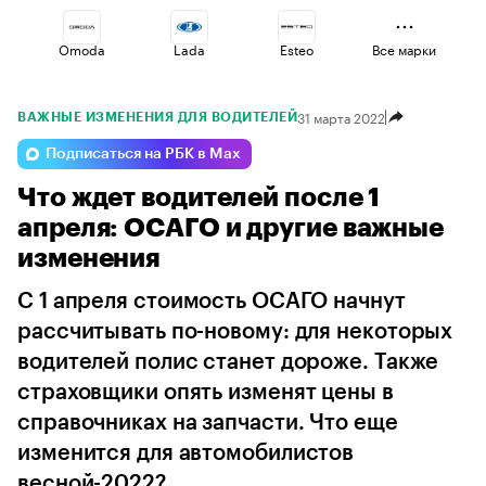
Omoda
Lada
Esteo
Все марки
31 марта 2022
ВАЖНЫЕ ИЗМЕНЕНИЯ ДЛЯ ВОДИТЕЛЕЙ
Geely
Voyah
Jaecoo
Подписаться на РБК в Max
Что ждет водителей после 1
Changan
Volga
Haval
апреля: ОСАГО и другие важные
изменения
С 1 апреля стоимость ОСАГО начнут
рассчитывать по-новому: для некоторых
водителей полис станет дороже. Также
страховщики опять изменят цены в
справочниках на запчасти. Что еще
изменится для автомобилистов
весной-2022?