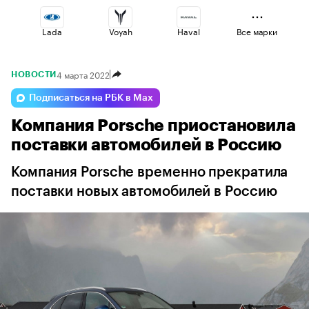
Lada
Voyah
Haval
Все марки
4 марта 2022
НОВОСТИ
Changan
Volga
Esteo
Подписаться на РБК в Max
Компания Porsche приостановила
Omoda
Jaecoo
Geely
поставки автомобилей в Россию
Компания Porsche временно прекратила
поставки новых автомобилей в Россию