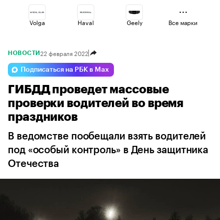
Volga
Haval
Geely
Все марки
22 февраля 2022
НОВОСТИ
Lada
Esteo
Jaecoo
Подписаться на РБК в Max
ГИБДД проведет массовые
Changan
Omoda
Voyah
проверки водителей во время
праздников
В ведомстве пообещали взять водителей
под «особый контроль» в День защитника
Отечества