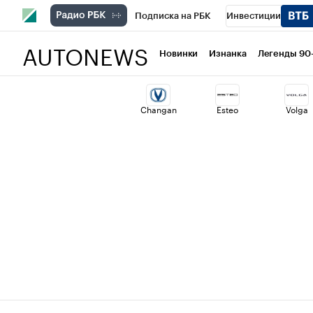
Подписка на РБК
Инвестиции
AUTONEWS
РБК Вино
Спорт
Школа управлени
Новинки
Изнанка
Легенды 90
Национальные проекты
Город
Ст
Changan
Esteo
Volga
Кредитные рейтинги
Франшизы
Политика
Экономика
Бизнес
Т