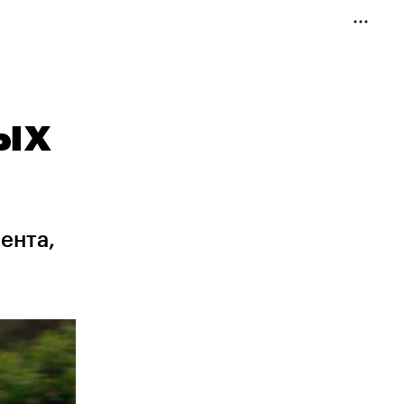
ых
ента,