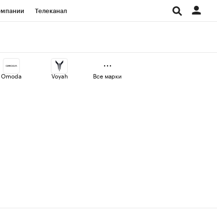
омпании
Телеканал
изионеры
дования
Omoda
Voyah
Все марки
Проверка контрагентов