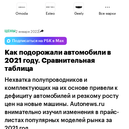
Omoda
Esteo
Geely
Все марки
2 января 2022
ЦЕНЫ
Lada
Volga
Changan
Подписаться на РБК в Max
Как подорожали автомобили в
Haval
Jaecoo
Voyah
2021 году. Сравнительная
таблица
Нехватка полупроводников и
комплектующих на их основе привели к
дефициту автомобилей и резкому росту
цен на новые машины. Autonews.ru
внимательно изучил изменения в прайс-
листах популярных моделей рынка за
2021 год