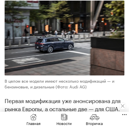
В целом все модели имеют несколько модификаций — и
бензиновые, и дизельные
(Фото: Audi AG)
Первая модификация уже анонсирована для
рынка Европы, а остальные две — для США.
При этом в Audi подчеркнули, что
приоритетным для модели будет именно
Главная
Новости
Вторичка