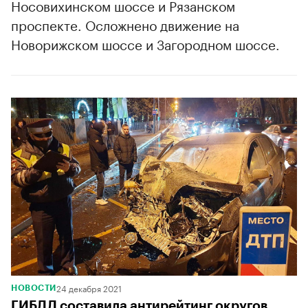
Носовихинском шоссе и Рязанском
проспекте. Осложнено движение на
Новорижском шоссе и Загородном шоссе.
00:00
/
00:00
24 декабря 2021
НОВОСТИ
ГИБДД составила антирейтинг округов