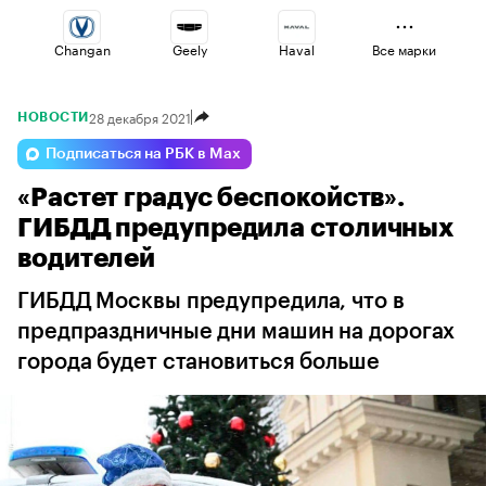
Changan
Geely
Haval
Все марки
28 декабря 2021
НОВОСТИ
Esteo
Voyah
Lada
Подписаться на РБК в Max
«Растет градус беспокойств».
Volga
Omoda
Jaecoo
ГИБДД предупредила столичных
водителей
ГИБДД Москвы предупредила, что в
предпраздничные дни машин на дорогах
города будет становиться больше