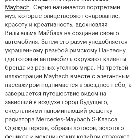
Maybach
. Серия начинается портретами
муз, которые олицетворяют очарование,
красоту и креативность, вдохновляя
Вильгельма Майбаха на создание своего
автомобиля. Затем его разум уподобляется
00:00
/
00:00
украшенному резьбой римскому Пантеону,
где готовый автомобиль окружают клиенты
бренда из разных уголков мира. На третьей
иллюстрации Maybach вместе с элегантным
пассажиром поднимается в звездное небо, а
завершается путешествие видом на
зависший в воздухе город будущего,
очертаниями напоминающий решетку
радиатора Mercedes-Maybach S-Класса.
Одежда героев, образы лотосов, золотого
феникса и механических колибри отражают