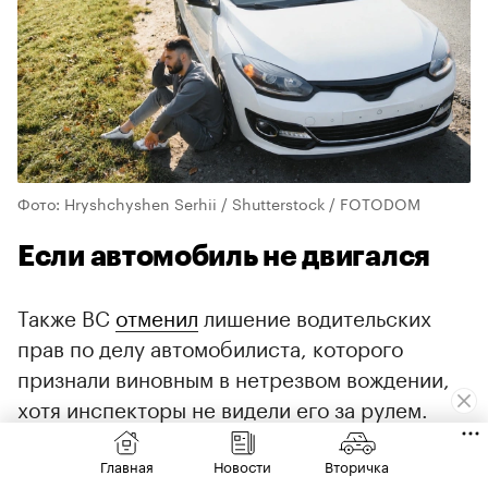
Фото: Hryshchyshen Serhii / Shutterstock / FOTODOM
Если автомобиль не двигался
Также ВС
отменил
лишение водительских
прав по делу автомобилиста, которого
признали виновным в нетрезвом вождении,
хотя инспекторы не видели его за рулем.
Прибывшие на место сотрудники ГАИ
обнаружили пьяного мужчину рядом с
Главная
Новости
Вторичка