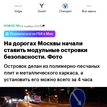
Volga
Voyah
Changan
Все марки
24 ноября 2021
НОВОСТИ
Esteo
Omoda
Geely
Подписаться на РБК в Max
На дорогах Москвы начали
Jaecoo
Haval
Lada
ставить модульные островки
безопасности. Фото
Островок делан из полимерно-песчаных
плит и металлического каркаса, а
установить его можно всего за 4 часа