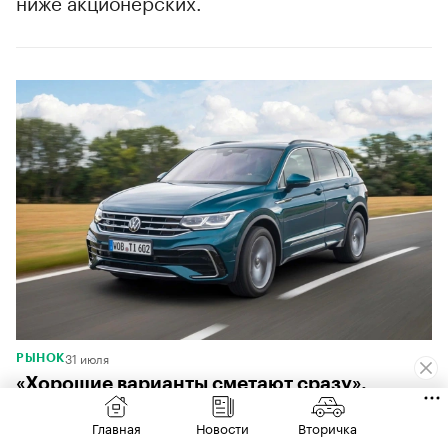
ниже акционерских.
00:00
/
00:00
31 июля
РЫНОК
«Хорошие варианты сметают сразу».
Mazda, VW и другие кроссоверы за ₽2 млн
Главная
Новости
Вторичка