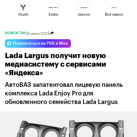
Voyah
Esteo
Jaecoo
Все марки
29 июля 2021
НОВОСТИ
Geely
Changan
Haval
Подписаться на РБК в Max
Lada Largus получит новую
Volga
Omoda
Lada
медиасистему с сервисами
«Яндекса»
АвтоВАЗ запатентовал лицевую панель
комплекса Lada Enjoy Pro для
обновленного семейства Lada Largus