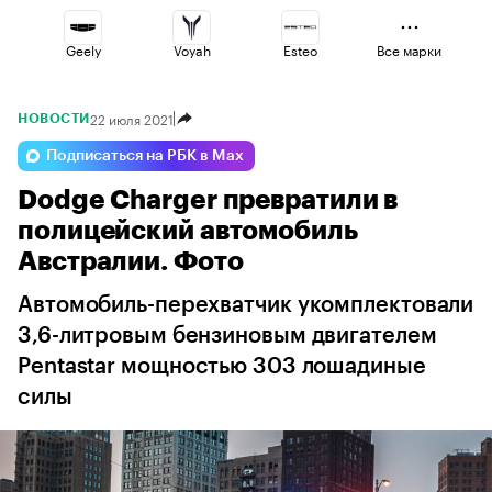
Geely
Voyah
Esteo
Все марки
22 июля 2021
НОВОСТИ
Lada
Omoda
Haval
Подписаться на РБК в Max
Dodge Charger превратили в
Volga
Jaecoo
Changan
полицейский автомобиль
Австралии. Фото
Автомобиль-перехватчик укомплектовали
3,6-литровым бензиновым двигателем
Pentastar мощностью 303 лошадиные
силы