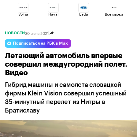
Volga
Haval
Lada
Все марки
30 июня 2021
НОВОСТИ
Geely
Esteo
Jaecoo
Подписаться на РБК в Max
Летающий автомобиль впервые
Changan
Voyah
Omoda
совершил междугородний полет.
Видео
Гибрид машины и самолета словацкой
фирмы Klein Vision совершил успешный
35-минутный перелет из Нитры в
Братиславу