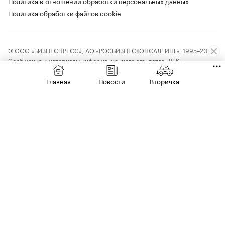
Политика в отношении обработки персональных данных
Политика обработки файлов cookie
© ООО «БИЗНЕСПРЕСС», АО «РОСБИЗНЕСКОНСАЛТИНГ», 1995–2026.
Сообщения и материалы информационного агентства «РБК»
(свидетельство о регистрации средства массовой информации выдано
Федеральной службой по надзору в сфере связи, информационных
Главная
Новости
Вторичка
технологий и массовых коммуникаций (Роскомнадзор) 09.12.2015
за номером ИА №ФС77-63848) и сетевого издания «РБК»
(свидетельство о регистрации средства массовой информации выдано
Федеральной службой по надзору в сфере связи, информационных
технологий и массовых коммуникаций (Роскомнадзор) 03.12.2021
за номером ЭЛ №ФС77-82385) сопровождаются пометкой «РБК».
18+
letters@rbc.ru
Владельцем сайта является информационное агентство «РБК».
Данные предоставлены:
Мосбиржа
,
Санкт-Петербургская биржа
.
Индексы облигаций предоставлены Cbonds.
Материалы с отметкой «Новости компаний» публикуются на правах
рекламы Чтобы отправить редакции сообщение, выделите часть текста
в статье и нажмите Ctrl+Enter