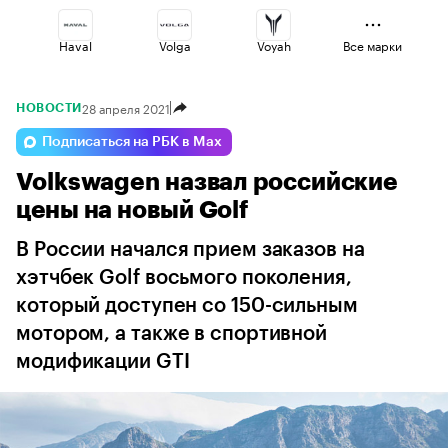
Haval
Volga
Voyah
Все марки
28 апреля 2021
НОВОСТИ
Esteo
Jaecoo
Lada
Подписаться на РБК в Max
Volkswagen назвал российские
Omoda
Changan
Geely
цены на новый Golf
В России начался прием заказов на
хэтчбек Golf восьмого поколения,
который доступен со 150-сильным
мотором, а также в спортивной
модификации GTI