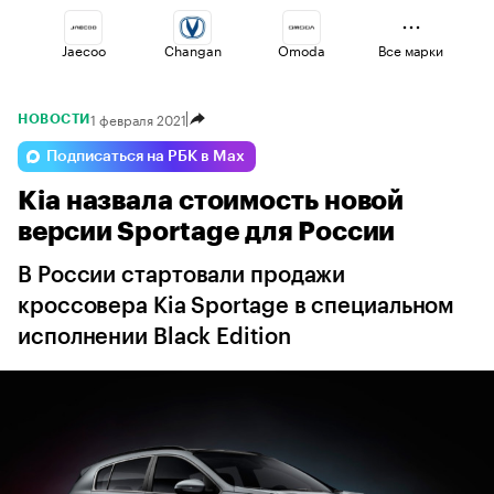
Jaecoo
Changan
Omoda
Все марки
1 февраля 2021
НОВОСТИ
Lada
Haval
Voyah
Подписаться на РБК в Max
Kia назвала стоимость новой
Geely
Volga
Esteo
версии Sportage для России
В России стартовали продажи
кроссовера Kia Sportage в специальном
исполнении Black Edition