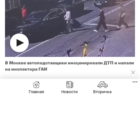
В Москве автоподставщики инсценировали ДТП и напали
на инспектора ГАИ
Преступление было совершено 28 июня.
Главная
Новости
Вторичка
Водитель за рулем «китайца» услышал удар
сзади и обнаружил на асфальте
несовершеннолетнюю девушку.