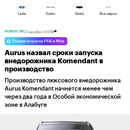
Lada
Esteo
Geely
Все марки
23 декабря 2020
НОВОСТИ
Volga
Omoda
Jaecoo
Подписаться на РБК в Max
Aurus назвал сроки запуска
Voyah
Haval
Changan
внедорожника Komendant в
производство
Производство люксового внедорожника
Aurus Komendant начнется менее чем
через два года в Особой экономической
зоне в Алабуге