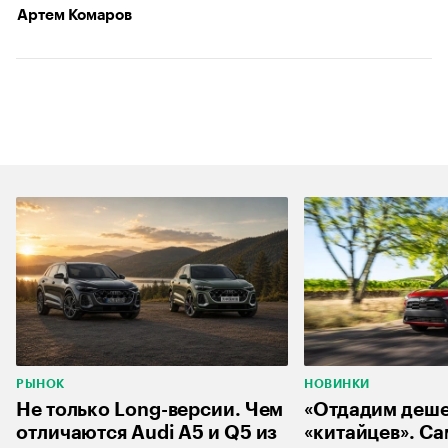
Артем Комаров
РЫНОК
НОВИНКИ
Не только Long-версии. Чем
«Отдадим деш
отличаются Audi A5 и Q5 из
«китайцев». С