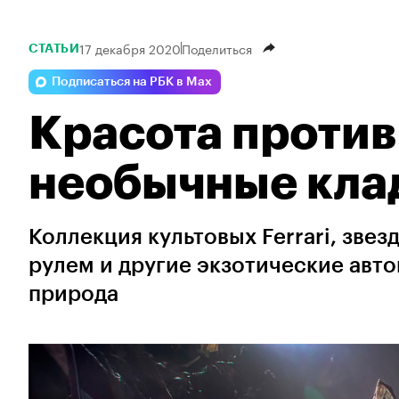
17 декабря 2020
Поделиться
СТАТЬИ
Подписаться на РБК в Max
Красота против
необычные кла
Коллекция культовых Ferrari, звез
рулем и другие экзотические авт
природа