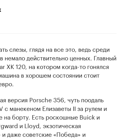
х
ть слезы, глядя на все это, ведь среди
в немало действительно ценных. Главный
r XK 120, на котором когда-то гонялся
 машина в хорошем состоянии стоит
евро.
ая версия Porsche 356, чуть поодаль
V с манекеном Елизаветы II за рулем и
 на борту. Есть роскошные Buick и
rgward и Lloyd, экзотическая
 и даже советские «Победа» и