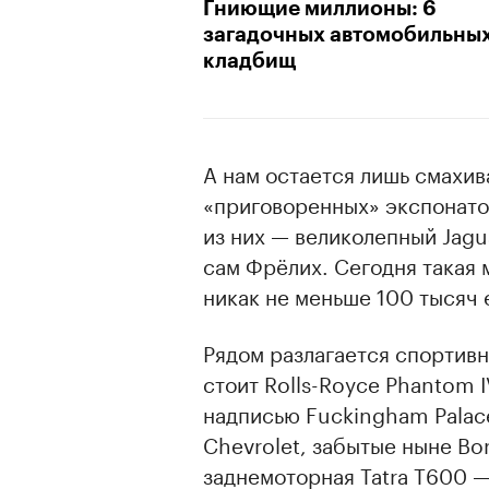
Гниющие миллионы: 6
загадочных автомобильны
кладбищ
А нам остается лишь смахива
«приговоренных» экспонато
из них — великолепный Jagua
сам Фрёлих. Сегодня такая
никак не меньше 100 тысяч 
Рядом разлагается спортивн
стоит Rolls-Royce Phantom I
надписью Fuckingham Palace
Chevrolet, забытые ныне Bo
заднемоторная Tatra T600 —