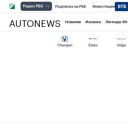
Подписка на РБК
Инвестиции
AUTONEWS
РБК Вино
Спорт
Школа управлени
Новинки
Изнанка
Легенды 90
Национальные проекты
Город
Ст
Changan
Esteo
Volga
Кредитные рейтинги
Франшизы
Проверка контрагентов
Политика