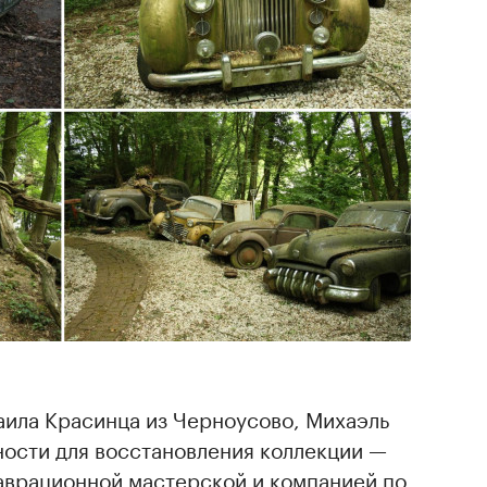
аила Красинца из Черноусово, Михаэль
ности для восстановления коллекции —
таврационной мастерской и компанией по