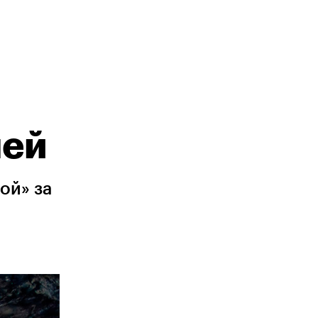
лей
ой» за