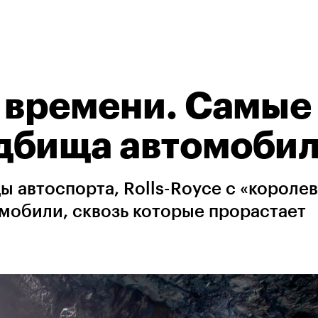
 времени. Самые
дбища автомоби
ды автоспорта, Rolls-Royce с «королев
омобили, сквозь которые прорастает