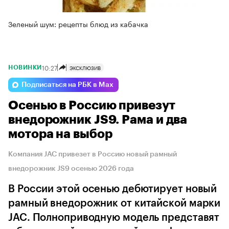
Зеленый шум: рецепты блюд из кабачка
10:27
ЭКСКЛЮЗИВ
НОВИНКИ
Подписаться на РБК в Max
Осенью в Россию привезут
внедорожник JS9. Рама и два
мотора на выбор
Компания JAC привезет в Россию новый рамный
внедорожник JS9 осенью 2026 года
В России этой осенью дебютирует новый
рамный внедорожник от китайской марки
JAC. Полноприводную модель представят