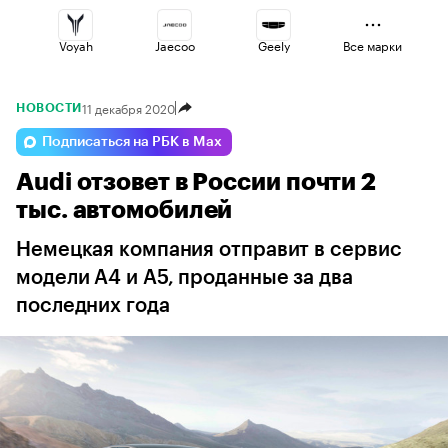
Voyah
Jaecoo
Geely
Все марки
11 декабря 2020
НОВОСТИ
Lada
Omoda
Haval
Подписаться на РБК в Max
Audi отзовет в России почти 2
Volga
Esteo
Changan
тыс. автомобилей
Немецкая компания отправит в сервис
модели A4 и A5, проданные за два
последних года