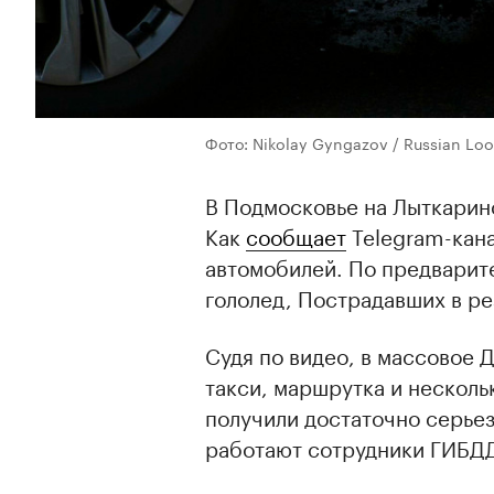
Фото: Nikolay Gyngazov / Russian Loo
В Подмосковье на Лыткарин
Как
сообщает
Telegram-кана
автомобилей. По предварит
гололед, Пострадавших в рез
Судя по видео, в массовое 
такси, маршрутка и нескол
получили достаточно серье
работают сотрудники ГИБД