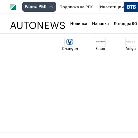
Подписка на РБК
Инвестиции
AUTONEWS
РБК Вино
Спорт
Школа управлени
Новинки
Изнанка
Легенды 90
Национальные проекты
Город
Ст
Changan
Esteo
Volga
Кредитные рейтинги
Франшизы
Политика
Экономика
Бизнес
Т