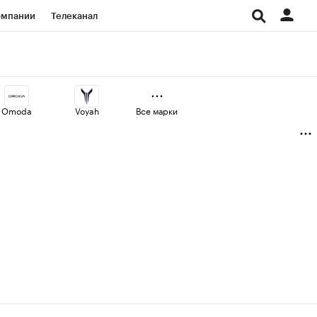
омпании
Телеканал
изионеры
дования
Omoda
Voyah
Все марки
Проверка контрагентов