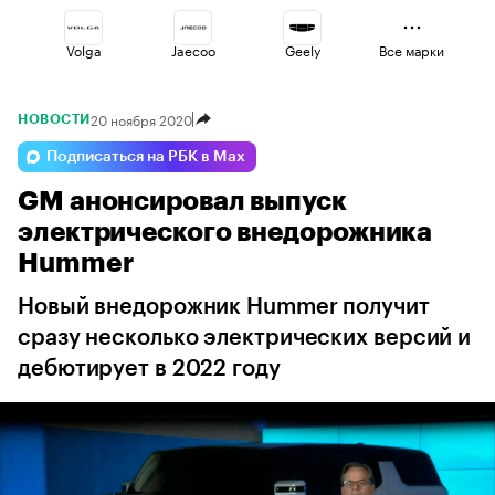
Volga
Jaecoo
Geely
Все марки
20 ноября 2020
НОВОСТИ
Voyah
Omoda
Lada
Подписаться на РБК в Max
GM анонсировал выпуск
Changan
Haval
Esteo
электрического внедорожника
Hummer
Новый внедорожник Hummer получит
сразу несколько электрических версий и
дебютирует в 2022 году