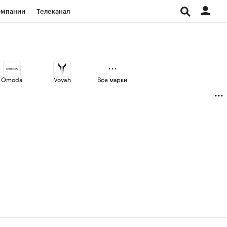
омпании
Телеканал
изионеры
дования
Omoda
Voyah
Все марки
Проверка контрагентов