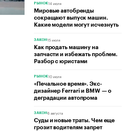
14 июля
РЫНОК
Мировые автобренды
сокращают выпуск машин.
Какие модели могут исчезнуть
15 июля
ЗАКОН
Как продать машину на
запчасти и избежать проблем.
Разбор с юристами
10 июля
РЫНОК
«Печальное время». Экс-
дизайнер Ferrari и BMW — о
деградации автопрома
6 августа
ЗАКОН
Суды и новые траты. Чем еще
грозит водителям запрет