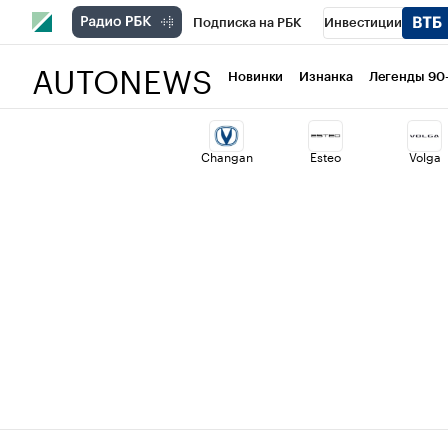
Подписка на РБК
Инвестиции
AUTONEWS
РБК Вино
Спорт
Школа управлени
Новинки
Изнанка
Легенды 90
Национальные проекты
Город
Ст
Changan
Esteo
Volga
Кредитные рейтинги
Франшизы
Политика
Экономика
Бизнес
Т