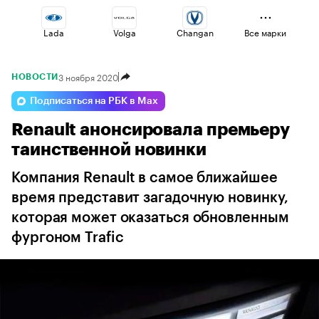
Lada
Volga
Changan
Все марки
3 ноября 2020
НОВОСТИ
Geely
Jaecoo
Omoda
Подписаться на РБК в Max
Renault анонсировала премьеру
Voyah
Haval
Esteo
таинственной новинки
Компания Renault в самое ближайшее
время представит загадочную новинку,
которая может оказаться обновленным
фургоном Trafic