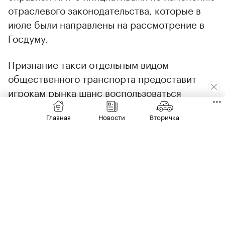
отраслевого законодательства, которые в
июле были направлены на рассмотрение в
Госдуму.
Признание такси отдельным видом
общественного транспорта предоставит
игрокам рынка шанс воспользоваться
льготным кредитованием и лизингом наравне
Главная
Новости
Вторичка
с маршрутным транспортом. В ассоциации
также считают, что автомобили такси
должны получить право ездить по
выделенным полосам и размещаться на
специализированных парковках.
Эти меры, по мнению авторов инициативы,
позволят создать для отрасли более