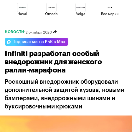
Haval
Omoda
Volga
Все марки
12 октября 2020
НОВОСТИ
Voyah
Jaecoo
Esteo
Подписаться на РБК в Max
Infiniti разработал особый
Lada
Geely
Changan
внедорожник для женского
ралли-марафона
Роскошный внедорожник оборудовали
дополнительной защитой кузова, новыми
бамперами, внедорожными шинами и
буксировочными крюками