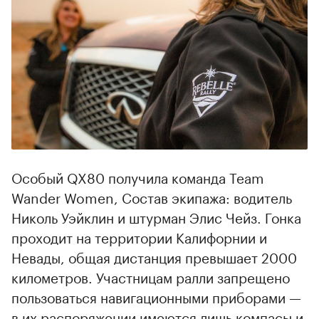
00:00
/
00:00
Особый QX80 получила команда Team
Wander Women, Состав экипажа: водитель
Николь Уэйклин и штурман Элис Чейз. Гонка
проходит на терри­тории Калифорнии и
Невады, общая дистанция превышает 2000
кило­метров. Участницам ралли запрещено
пользоваться навигационными приборами —
в их распоряжении имеются лишь компасы и