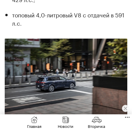
топовый 4,0-литровый V8 с отдачей в 591
л.с.
В целом все модели имеют несколько модификаций — и
Главная
Новости
Вторичка
бензиновые, и дизельные
(Фото: Audi AG)