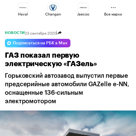
Haval
Changan
Jaecoo
Все марки
23 сентября 2020
НОВОСТИ
Voyah
Volga
Geely
Подписаться на РБК в Max
ГАЗ показал первую
Esteo
Lada
Omoda
электрическую «ГАЗель»
Горьковский автозавод выпустил первые
предсерийные автомобили GAZelle e-NN,
оснащенные 136-сильным
электромотором