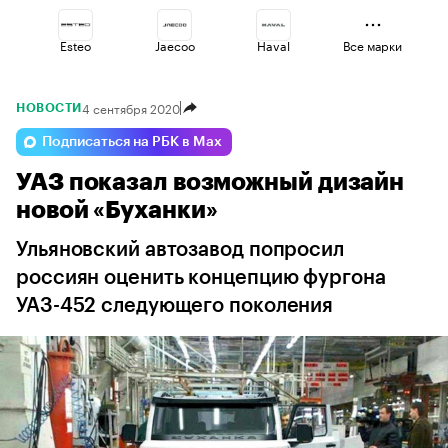
Esteo
Jaecoo
Haval
Все марки
4 сентября 2020
НОВОСТИ
Lada
Volga
Changan
Подписаться на РБК в Max
УАЗ показал возможный дизайн
Omoda
Geely
Voyah
новой «Буханки»
Ульяновский автозавод попросил
россиян оценить концепцию фургона
УАЗ-452 следующего поколения