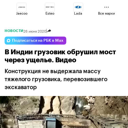
Jaecoo
Esteo
Lada
Все марки
26 июня 2020
НОВОСТИ
Voyah
Geely
Haval
Подписаться на РБК в Max
В Индии грузовик обрушил мост
Omoda
Changan
Volga
через ущелье. Видео
Конструкция не выдержала массу
тяжелого грузовика, перевозившего
экскаватор