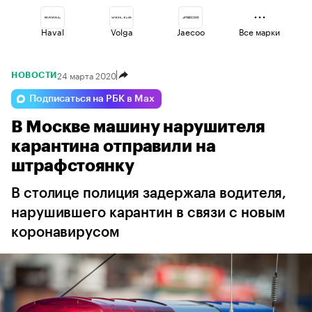
Haval
Volga
Jaecoo
Все марки
24 марта 2020
НОВОСТИ
Lada
Geely
Omoda
Подписаться на РБК в Max
В Москве машину нарушителя
Changan
Esteo
Voyah
карантина отправили на
штрафстоянку
В столице полиция задержала водителя,
нарушившего карантин в связи с новым
коронавирусом