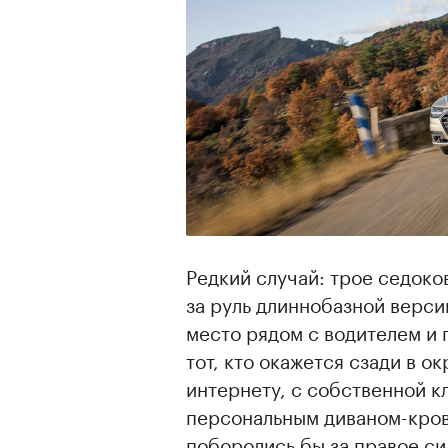
Редкий случай: трое седоков
за руль длиннобазной верси
место рядом с водителем и
тот, кто окажется сзади в о
интернету, с собственной к
персональным диваном-кров
поборолись бы за правое си