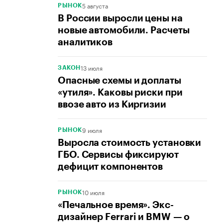
5 августа
РЫНОК
В России выросли цены на
новые автомобили. Расчеты
аналитиков
13 июля
ЗАКОН
Опасные схемы и доплаты
«утиля». Каковы риски при
ввозе авто из Киргизии
9 июля
РЫНОК
Выросла стоимость установки
ГБО. Сервисы фиксируют
дефицит компонентов
10 июля
РЫНОК
«Печальное время». Экс-
дизайнер Ferrari и BMW — о