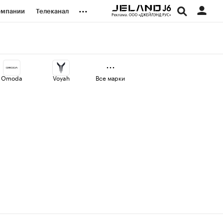
...
омпании
Телеканал
изионеры
дования
Omoda
Voyah
Все марки
наличной валюты