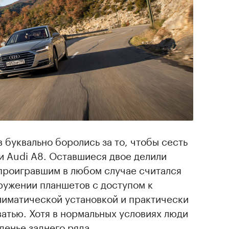
 буквально боролись за то, чтобы сесть
и Audi A8. Оставшиеся двое делили
 проигравшим в любом случае считался
кружении планшетов с доступом к
лиматической установкой и практически
атью. Хотя в нормальных условиях люди
денье заднего ряда.