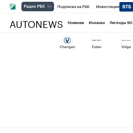
Подписка на РБК
Инвестиции
AUTONEWS
РБК Вино
Спорт
Школа управлени
Новинки
Изнанка
Легенды 90
Национальные проекты
Город
Ст
Changan
Esteo
Volga
Кредитные рейтинги
Франшизы
Проверка контрагентов
Политика