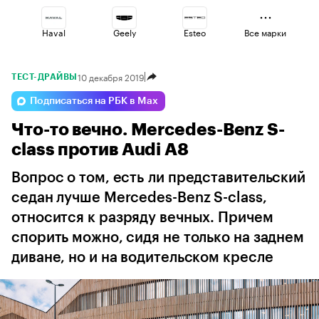
Haval
Geely
Esteo
Все марки
10 декабря 2019
ТЕСТ-ДРАЙВЫ
Lada
Jaecoo
Voyah
Подписаться на РБК в Max
Что-то вечно. Mercedes-Benz S-
Omoda
Volga
Changan
class против Audi A8
Вопрос о том, есть ли представительский
седан лучше Mercedes-Benz S-class,
относится к разряду вечных. Причем
спорить можно, сидя не только на заднем
диване, но и на водительском кресле