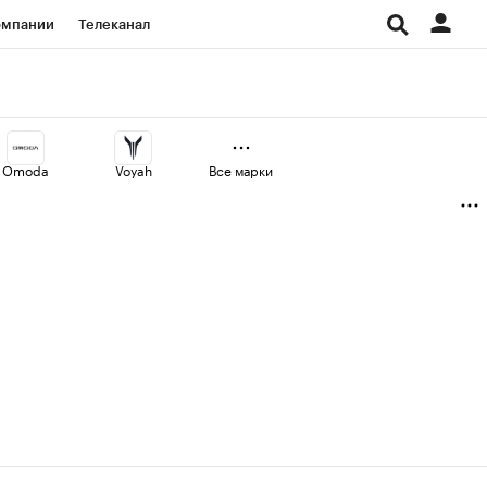
омпании
Телеканал
изионеры
дования
Omoda
Voyah
Все марки
Проверка контрагентов