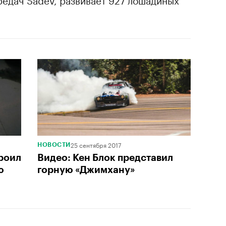
25 сентября 2017
НОВОСТИ
троил
Видео: Кен Блок представил
ю
горную «Джимхану»