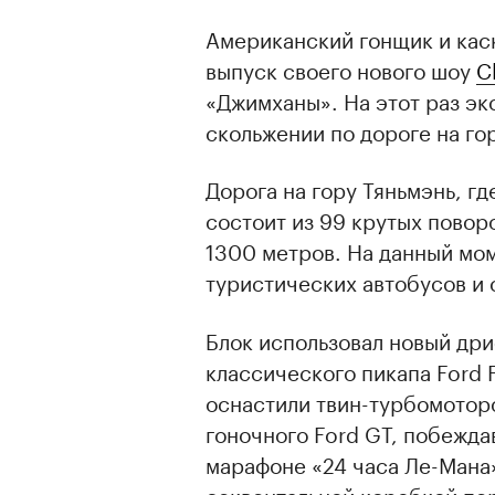
Американский гонщик и кас
выпуск своего нового шоу
C
«Джимханы». На этот раз э
скольжении по дороге на гор
Дорога на гору Тяньмэнь, г
состоит из 99 крутых повор
1300 метров. На данный мом
туристических автобусов и
Блок использовал новый дри
классического пикапа Ford 
оснастили твин-турбомотор
гоночного Ford GT, побежда
марафоне «24 часа Ле-Мана
секвентальной коробкой пе