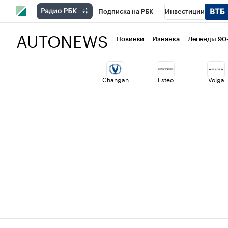
Подписка на РБК
Инвестиции
AUTONEWS
РБК Вино
Спорт
Школа управлени
Новинки
Изнанка
Легенды 90
Национальные проекты
Город
Ст
Changan
Esteo
Volga
Кредитные рейтинги
Франшизы
Политика
Экономика
Бизнес
Т