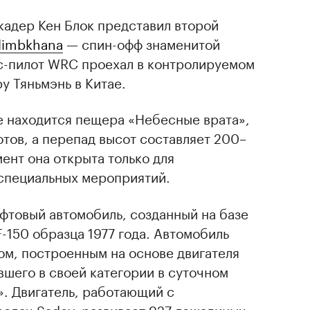
кадер Кен Блок представил второй
limbkhana
— спин-офф знаменитой
кс-пилот WRC проехал в контролируемом
у Тяньмэнь в Китае.
де находится пещера «Небесные врата»,
отов, а перепад высот составляет 200–
ент она открыта только для
 специальных мероприятий.
фтовый автомобиль, созданный на базе
F-150 образца 1977 года. Автомобиль
ом, построенным на основе двигателя
вшего в своей категории в суточном
». Двигатель, работающий с
редач Sadev, развивает 927 лошадиных