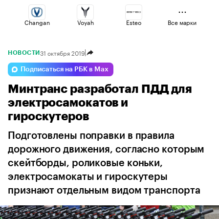
Changan
Voyah
Esteo
Все марки
31 октября 2019
НОВОСТИ
Jaecoo
Omoda
Geely
Подписаться на РБК в Max
Минтранс разработал ПДД для
Haval
Lada
Volga
электросамокатов и
гироскутеров
Подготовлены поправки в правила
дорожного движения, согласно которым
скейтборды, роликовые коньки,
электросамокаты и гироскутеры
признают отдельным видом транспорта