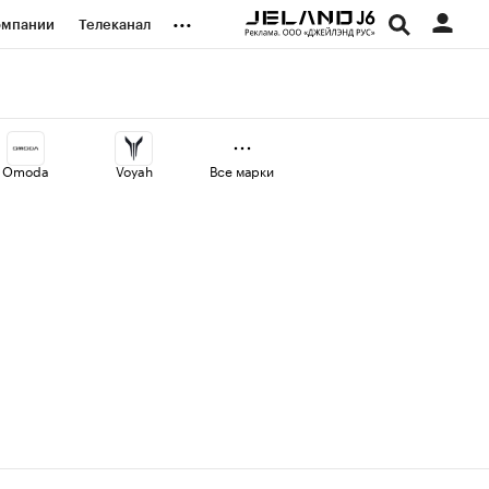
...
омпании
Телеканал
изионеры
дования
Omoda
Voyah
Все марки
наличной валюты