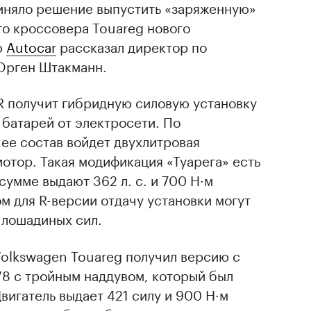
иняло решение выпустить «заряженную»
о кроссовера Touareg нового
ю
Autocar
рассказал директор по
Юрген Штакманн.
R получит гибридную силовую установку
батарей от электросети. По
ее состав войдет двухлитровая
отор. Такая модификация «Туарега» есть
 сумме выдают 362 л. с. и 700 Н·м
м для R-версии отдачу установки могут
 лошадиных сил.
Volkswagen Touareg получил версию с
8 с тройным наддувом, который был
вигатель выдает 421 силу и 900 Н·м