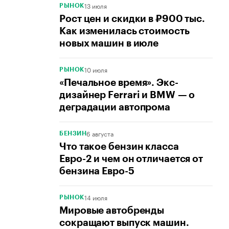
13 июля
РЫНОК
Рост цен и скидки в ₽900 тыс.
Как изменилась стоимость
новых машин в июле
10 июля
РЫНОК
«Печальное время». Экс-
дизайнер Ferrari и BMW — о
деградации автопрома
6 августа
БЕНЗИН
Что такое бензин класса
Евро-2 и чем он отличается от
бензина Евро-5
14 июля
РЫНОК
Мировые автобренды
сокращают выпуск машин.