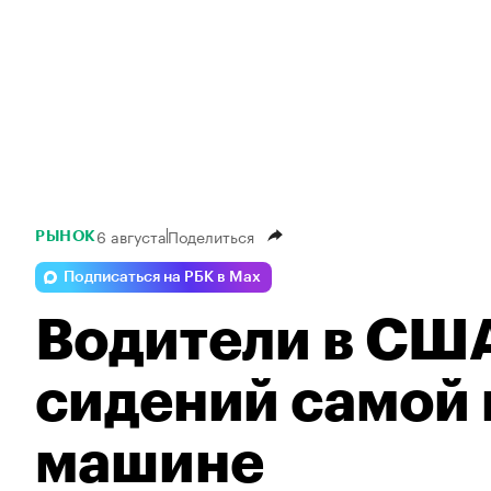
6 августа
Поделиться
РЫНОК
Подписаться на РБК в Max
Водители в США
сидений самой 
машине