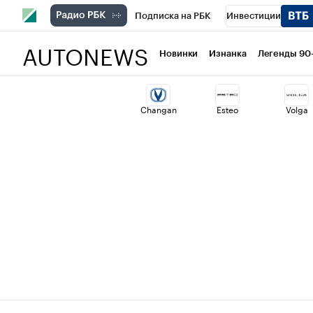
Подписка на РБК
Инвестиции
AUTONEWS
РБК Вино
Спорт
Школа управлени
Новинки
Изнанка
Легенды 90
Национальные проекты
Город
Ст
Changan
Esteo
Volga
Кредитные рейтинги
Франшизы
Проверка контрагентов
Политика