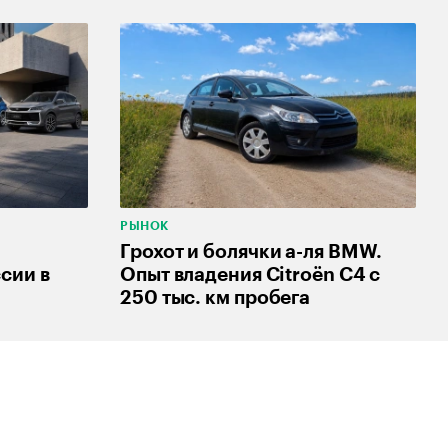
РЫНОК
Грохот и болячки а-ля BMW.
сии в
Опыт владения Citroёn C4 с
250 тыс. км пробега