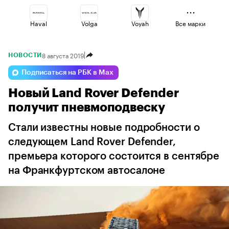
Haval
Volga
Voyah
Все марки
8 августа 2019
НОВОСТИ
Lada
Geely
Changan
Подписаться на РБК в Max
Новый Land Rover Defender
Jaecoo
Esteo
Omoda
получит пневмоподвеску
Стали известны новые подробности о
следующем Land Rover Defender,
премьера которого состоится в сентябре
на Франкфуртском автосалоне