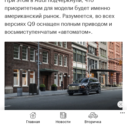
приоритетным для модели будет именно
американский рынок. Разумеется, во всех
версиях Q9 оснащен полным приводом и
восьмиступенчатым «автоматом».
Для американских покупателей Audi Q9 предложат топовый
Главная
Новости
Вторичка
мотор V8 почти на 600 сил
(Фото: Audi AG)