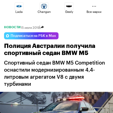
Lada
Changan
Geely
Все марки
15 июля 2019
НОВОСТИ
Haval
Voyah
Esteo
Подписаться на РБК в Max
Полиция Австралии получила
Jaecoo
Volga
Omoda
спортивный седан BMW M5
Спортивный седан BMW M5 Competition
оснастили модернизированным 4,4-
литровым агрегатом V8 с двумя
турбинами