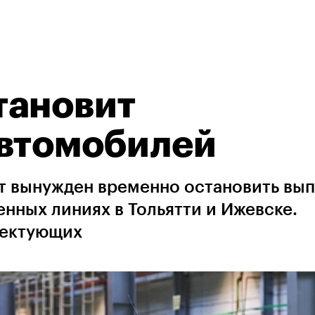
тановит
автомобилей
ет вынужден временно остановить вы
нных линиях в Тольятти и Ижевске.
лектующих