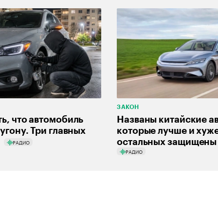
ЗАКОН
ть, что автомобиль
Названы китайские ав
 угону. Три главных
которые лучше и хуж
а
остальных защищены 
РАДИО
РАДИО