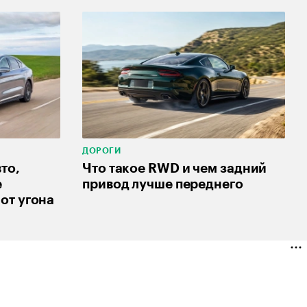
ДОРОГИ
то,
Что такое RWD и чем задний
е
привод лучше переднего
от угона