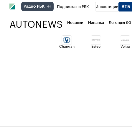
Подписка на РБК
Инвестиции
AUTONEWS
РБК Вино
Спорт
Школа управлени
Новинки
Изнанка
Легенды 90
Национальные проекты
Город
Ст
Changan
Esteo
Volga
Кредитные рейтинги
Франшизы
Политика
Экономика
Бизнес
Т