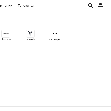
омпании
Телеканал
изионеры
дования
Omoda
Voyah
Все марки
Проверка контрагентов