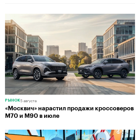
00:00
/
00:00
5 августа
РЫНОК
«Москвич» нарастил продажи кроссоверов
М70 и М90 в июле