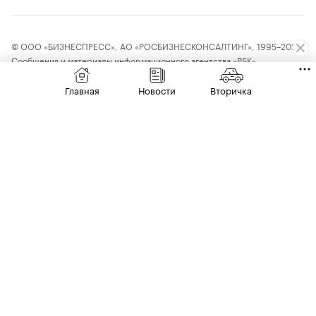
© ООО «БИЗНЕСПРЕСС», АО «РОСБИЗНЕСКОНСАЛТИНГ», 1995–2026.
Сообщения и материалы информационного агентства «РБК»
(свидетельство о регистрации средства массовой информации выдано
Федеральной службой по надзору в сфере связи, информационных
Главная
Новости
Вторичка
технологий и массовых коммуникаций (Роскомнадзор) 09.12.2015
за номером ИА №ФС77-63848) и сетевого издания «РБК»
(свидетельство о регистрации средства массовой информации выдано
Федеральной службой по надзору в сфере связи, информационных
технологий и массовых коммуникаций (Роскомнадзор) 03.12.2021
за номером ЭЛ №ФС77-82385) сопровождаются пометкой «РБК».
18+
letters@rbc.ru
Владельцем сайта является информационное агентство «РБК».
Данные предоставлены:
Мосбиржа
,
Санкт-Петербургская биржа
.
Индексы облигаций предоставлены Cbonds.
Материалы с отметкой «Новости компаний» публикуются на правах
рекламы Чтобы отправить редакции сообщение, выделите часть текста
в статье и нажмите Ctrl+Enter