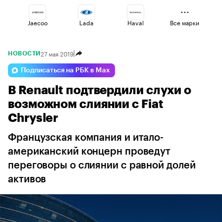
Jaecoo
Lada
Haval
Все марки
27 мая 2019
НОВОСТИ
Geely
Changan
Esteo
Подписаться на РБК в Max
В Renault подтвердили слухи о
Volga
Omoda
Voyah
возможном слиянии с Fiat
Chrysler
Французская компания и итало-
американский концерн проведут
переговоры о слиянии с равной долей
активов