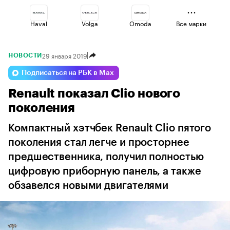
Haval
Volga
Omoda
Все марки
29 января 2019
НОВОСТИ
Esteo
Changan
Jaecoo
Подписаться на РБК в Max
Renault показал Clio нового
Lada
Voyah
Geely
поколения
Компактный хэтчбек Renault Clio пятого
поколения стал легче и просторнее
предшественника, получил полностью
цифровую приборную панель, а также
обзавелся новыми двигателями