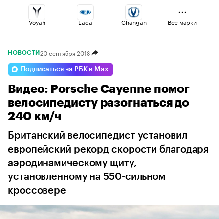
Voyah
Lada
Changan
Все марки
20 сентября 2018
НОВОСТИ
Volga
Geely
Jaecoo
Подписаться на РБК в Max
Видео: Porsche Cayenne помог
Omoda
Esteo
Haval
велосипедисту разогнаться до
240 км/ч
Британский велосипедист установил
европейский рекорд скорости благодаря
аэродинамическому щиту,
установленному на 550-сильном
кроссовере