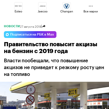
Esteo
Jaecoo
Changan
Все марки
27 августа 2018
НОВОСТИ
Omoda
Voyah
Haval
Подписаться на РБК в Max
Правительство повысит акцизы
Lada
Geely
Volga
на бензин с 2019 года
Власти пообещали, что повышение
акцизов не приведет к резкому росту цен
на топливо